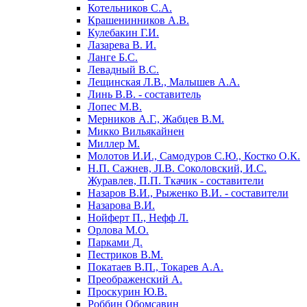
Котельников С.А.
Крашенинников А.В.
Кулебакин Г.И.
Лазарева В. И.
Ланге Б.С.
Левадный B.C.
Лещинская Л.В., Малышев А.А.
Линь В.В. - составитель
Лопес М.В.
Мерников А.Г., Жабцев В.М.
Микко Вильякайнен
Миллер М.
Молотов И.И., Самодуров С.Ю., Костко О.К.
Н.П. Сажнев, JI.В. Соколовский, И.С.
Журавлев, П.П. Ткачик - составители
Назаров В.И., Рыженко В.И. - составители
Назарова В.И.
Нойферт П., Нефф Л.
Орлова М.О.
Парками Д.
Пестриков В.М.
Покатаев В.П., Токарев А.А.
Преображенский А.
Проскурин Ю.В.
Роббин Обомсавин