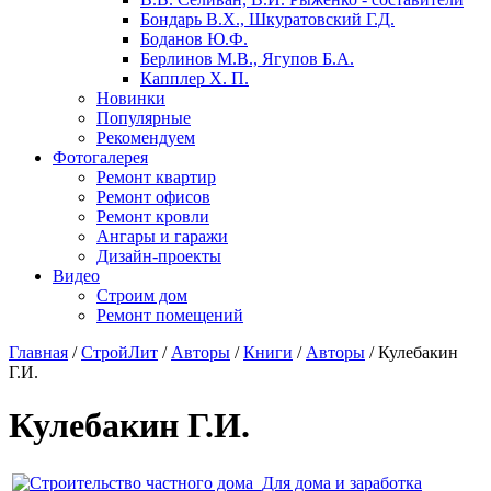
Бондарь В.X., Шкуратовский Г.Д.
Боданов Ю.Ф.
Берлинов М.В., Ягупов Б.А.
Капплер X. П.
Новинки
Популярные
Рекомендуем
Фотогалерея
Ремонт квартир
Ремонт офисов
Ремонт кровли
Ангары и гаражи
Дизайн-проекты
Видео
Строим дом
Ремонт помещений
Главная
/
СтройЛит
/
Авторы
/
Книги
/
Авторы
/
Кулебакин
Г.И.
Кулебакин Г.И.