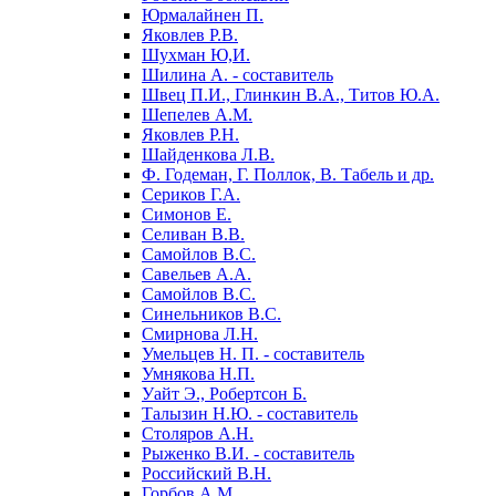
Юрмалайнен П.
Яковлев Р.В.
Шухман Ю,И.
Шилина А. - составитель
Швец П.И., Глинкин В.А., Титов Ю.А.
Шепелев А.М.
Яковлев Р.Н.
Шайденкова Л.В.
Ф. Годеман, Г. Поллок, В. Табель и др.
Сериков Г.А.
Симонов Е.
Селиван В.В.
Самойлов В.С.
Савельев А.А.
Самойлов B.C.
Синельников B.C.
Смирнова Л.Н.
Умельцев Н. П. - составитель
Умнякова Н.П.
Уайт Э., Робертсон Б.
Талызин Н.Ю. - составитель
Столяров А.Н.
Рыженко В.И. - составитель
Российский В.Н.
Горбов А.М.