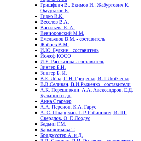
Гришфвич В., Екимов И., Жабуртович К.,
Омурзаков Б.
Гирко В.К.
Веселов В.А.
Васильева Е. А.
Вевиоровский М.М.
Емельянов В.М. - составитель
Жабцев В.М.
И.Ю. Булкин - составитель
Йожеф КОСО
И.Е. Рассказова - составитель
Зингер Б.И.
Зингер Б. И.
В.Е. Лёпа, С.Н. Гриценко, И. Г.Любченко
В.В.Селиван, В.И.Рыженко - составители
А.К. Перешивкин, А.А. Александров, Е.Д.
Булынин и др.
Анна Стармер
А.А. Персион, К.А. Гарус
А. С. Шварцман, Г. Р. Рабинович, И. Ш.
Свердлов, О. Г. Лоодус
Бадьин Г.М.
Барышникова Т.
Бриджуотер А. и Д.
В.В. Селиван, В.И. Рыженко - составители