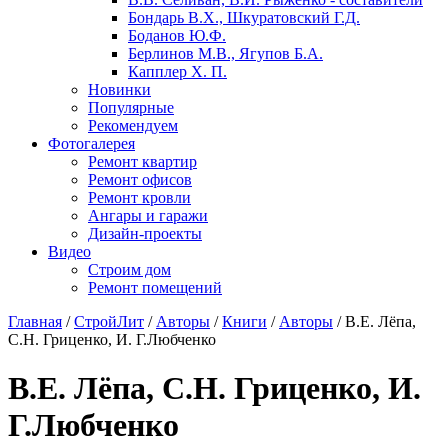
Бондарь В.X., Шкуратовский Г.Д.
Боданов Ю.Ф.
Берлинов М.В., Ягупов Б.А.
Капплер X. П.
Новинки
Популярные
Рекомендуем
Фотогалерея
Ремонт квартир
Ремонт офисов
Ремонт кровли
Ангары и гаражи
Дизайн-проекты
Видео
Строим дом
Ремонт помещений
Главная
/
СтройЛит
/
Авторы
/
Книги
/
Авторы
/
В.Е. Лёпа,
С.Н. Гриценко, И. Г.Любченко
В.Е. Лёпа, С.Н. Гриценко, И.
Г.Любченко