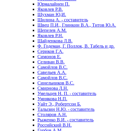
Юрмалайнен П.
Яковлев Р.В.
Шухман Ю,И.
Шилина А. - составитель
Швец П.И., Глинкин В.А., Титов Ю.А.
Шепелев А.М.
Яковлев Р.Н.
Шайденкова Л.В.
Ф. Годеман, Г. Поллок, В. Табель и др.
Сериков Г.А.
Симонов Е.
Селиван В.В.
Самойлов В.С.
Савельев А.А.
Самойлов B.C.
Синельников B.C.
Смирнова Л.Н.
Умельцев Н. П. - составитель
Умнякова Н.П.
Уайт Э., Робертсон Б.
Талызин Н.Ю. - составитель
Столяров А.Н.
Рыженко В.И. - составитель
Российский В.Н.
Горбов А.М.