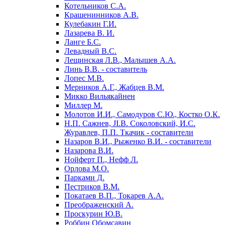
Котельников С.А.
Крашенинников А.В.
Кулебакин Г.И.
Лазарева В. И.
Ланге Б.С.
Левадный B.C.
Лещинская Л.В., Малышев А.А.
Линь В.В. - составитель
Лопес М.В.
Мерников А.Г., Жабцев В.М.
Микко Вильякайнен
Миллер М.
Молотов И.И., Самодуров С.Ю., Костко О.К.
Н.П. Сажнев, JI.В. Соколовский, И.С.
Журавлев, П.П. Ткачик - составители
Назаров В.И., Рыженко В.И. - составители
Назарова В.И.
Нойферт П., Нефф Л.
Орлова М.О.
Парками Д.
Пестриков В.М.
Покатаев В.П., Токарев А.А.
Преображенский А.
Проскурин Ю.В.
Роббин Обомсавин