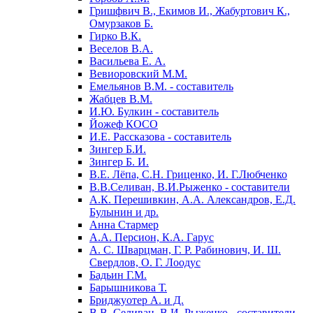
Гришфвич В., Екимов И., Жабуртович К.,
Омурзаков Б.
Гирко В.К.
Веселов В.А.
Васильева Е. А.
Вевиоровский М.М.
Емельянов В.М. - составитель
Жабцев В.М.
И.Ю. Булкин - составитель
Йожеф КОСО
И.Е. Рассказова - составитель
Зингер Б.И.
Зингер Б. И.
В.Е. Лёпа, С.Н. Гриценко, И. Г.Любченко
В.В.Селиван, В.И.Рыженко - составители
А.К. Перешивкин, А.А. Александров, Е.Д.
Булынин и др.
Анна Стармер
А.А. Персион, К.А. Гарус
А. С. Шварцман, Г. Р. Рабинович, И. Ш.
Свердлов, О. Г. Лоодус
Бадьин Г.М.
Барышникова Т.
Бриджуотер А. и Д.
В.В. Селиван, В.И. Рыженко - составители