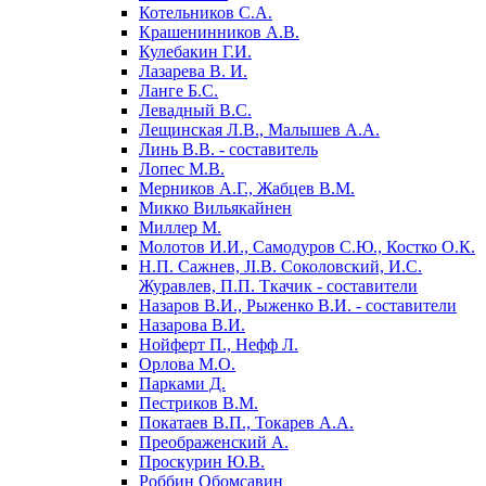
Котельников С.А.
Крашенинников А.В.
Кулебакин Г.И.
Лазарева В. И.
Ланге Б.С.
Левадный B.C.
Лещинская Л.В., Малышев А.А.
Линь В.В. - составитель
Лопес М.В.
Мерников А.Г., Жабцев В.М.
Микко Вильякайнен
Миллер М.
Молотов И.И., Самодуров С.Ю., Костко О.К.
Н.П. Сажнев, JI.В. Соколовский, И.С.
Журавлев, П.П. Ткачик - составители
Назаров В.И., Рыженко В.И. - составители
Назарова В.И.
Нойферт П., Нефф Л.
Орлова М.О.
Парками Д.
Пестриков В.М.
Покатаев В.П., Токарев А.А.
Преображенский А.
Проскурин Ю.В.
Роббин Обомсавин