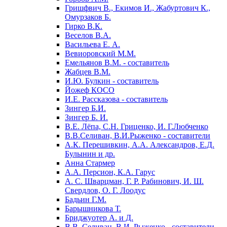
Гришфвич В., Екимов И., Жабуртович К.,
Омурзаков Б.
Гирко В.К.
Веселов В.А.
Васильева Е. А.
Вевиоровский М.М.
Емельянов В.М. - составитель
Жабцев В.М.
И.Ю. Булкин - составитель
Йожеф КОСО
И.Е. Рассказова - составитель
Зингер Б.И.
Зингер Б. И.
В.Е. Лёпа, С.Н. Гриценко, И. Г.Любченко
В.В.Селиван, В.И.Рыженко - составители
А.К. Перешивкин, А.А. Александров, Е.Д.
Булынин и др.
Анна Стармер
А.А. Персион, К.А. Гарус
А. С. Шварцман, Г. Р. Рабинович, И. Ш.
Свердлов, О. Г. Лоодус
Бадьин Г.М.
Барышникова Т.
Бриджуотер А. и Д.
В.В. Селиван, В.И. Рыженко - составители