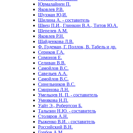
Юрмалайнен П.
Яковлев Р.В.
Шухман Ю,И.
Шилина А. - составитель
Швец П.И., Глинкин В.А., Титов Ю.А.
Шепелев А.М.
Яковлев Р.Н.
Шайденкова Л.В.
Ф. Годеман, Г. Поллок, В. Табель и др.
Сериков Г.А.
Симонов Е.
Селиван В.В.
Самойлов В.С.
Савельев А.А.
Самойлов B.C.
Синельников B.C.
Смирнова Л.Н.
Умельцев Н. П. - составитель
Умнякова Н.П.
Уайт Э., Робертсон Б.
Талызин Н.Ю. - составитель
Столяров А.Н.
Рыженко В.И. - составитель
Российский В.Н.
Горбов А.М.