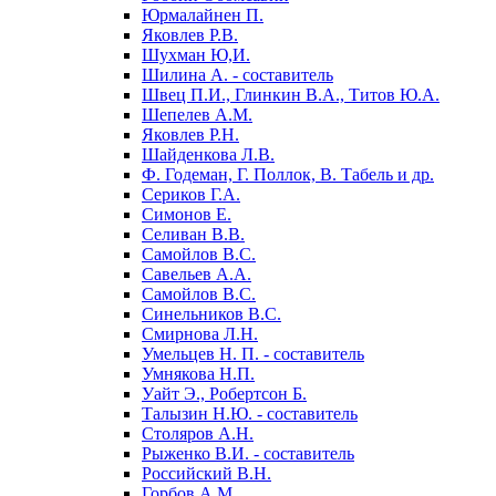
Юрмалайнен П.
Яковлев Р.В.
Шухман Ю,И.
Шилина А. - составитель
Швец П.И., Глинкин В.А., Титов Ю.А.
Шепелев А.М.
Яковлев Р.Н.
Шайденкова Л.В.
Ф. Годеман, Г. Поллок, В. Табель и др.
Сериков Г.А.
Симонов Е.
Селиван В.В.
Самойлов В.С.
Савельев А.А.
Самойлов B.C.
Синельников B.C.
Смирнова Л.Н.
Умельцев Н. П. - составитель
Умнякова Н.П.
Уайт Э., Робертсон Б.
Талызин Н.Ю. - составитель
Столяров А.Н.
Рыженко В.И. - составитель
Российский В.Н.
Горбов А.М.