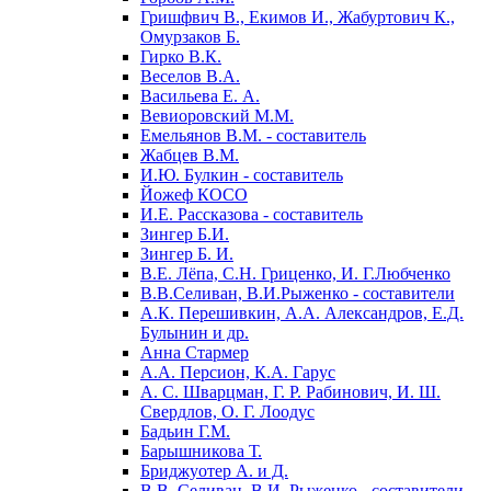
Гришфвич В., Екимов И., Жабуртович К.,
Омурзаков Б.
Гирко В.К.
Веселов В.А.
Васильева Е. А.
Вевиоровский М.М.
Емельянов В.М. - составитель
Жабцев В.М.
И.Ю. Булкин - составитель
Йожеф КОСО
И.Е. Рассказова - составитель
Зингер Б.И.
Зингер Б. И.
В.Е. Лёпа, С.Н. Гриценко, И. Г.Любченко
В.В.Селиван, В.И.Рыженко - составители
А.К. Перешивкин, А.А. Александров, Е.Д.
Булынин и др.
Анна Стармер
А.А. Персион, К.А. Гарус
А. С. Шварцман, Г. Р. Рабинович, И. Ш.
Свердлов, О. Г. Лоодус
Бадьин Г.М.
Барышникова Т.
Бриджуотер А. и Д.
В.В. Селиван, В.И. Рыженко - составители