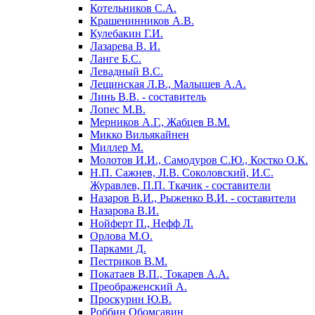
Котельников С.А.
Крашенинников А.В.
Кулебакин Г.И.
Лазарева В. И.
Ланге Б.С.
Левадный B.C.
Лещинская Л.В., Малышев А.А.
Линь В.В. - составитель
Лопес М.В.
Мерников А.Г., Жабцев В.М.
Микко Вильякайнен
Миллер М.
Молотов И.И., Самодуров С.Ю., Костко О.К.
Н.П. Сажнев, JI.В. Соколовский, И.С.
Журавлев, П.П. Ткачик - составители
Назаров В.И., Рыженко В.И. - составители
Назарова В.И.
Нойферт П., Нефф Л.
Орлова М.О.
Парками Д.
Пестриков В.М.
Покатаев В.П., Токарев А.А.
Преображенский А.
Проскурин Ю.В.
Роббин Обомсавин