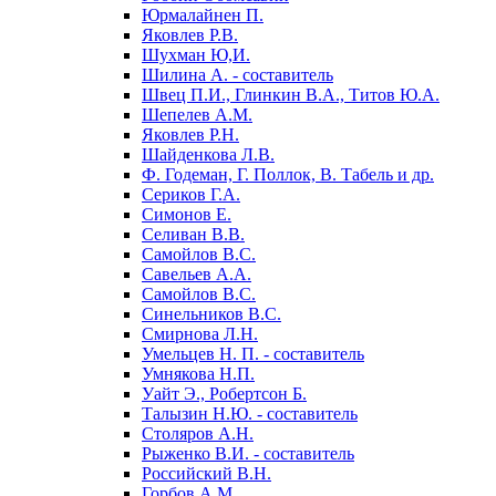
Юрмалайнен П.
Яковлев Р.В.
Шухман Ю,И.
Шилина А. - составитель
Швец П.И., Глинкин В.А., Титов Ю.А.
Шепелев А.М.
Яковлев Р.Н.
Шайденкова Л.В.
Ф. Годеман, Г. Поллок, В. Табель и др.
Сериков Г.А.
Симонов Е.
Селиван В.В.
Самойлов В.С.
Савельев А.А.
Самойлов B.C.
Синельников B.C.
Смирнова Л.Н.
Умельцев Н. П. - составитель
Умнякова Н.П.
Уайт Э., Робертсон Б.
Талызин Н.Ю. - составитель
Столяров А.Н.
Рыженко В.И. - составитель
Российский В.Н.
Горбов А.М.