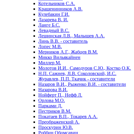
Котельников С.А.
Крашенинников А.В.
Кулебакин Г.И.
Лазарева В. И.
Ланге Б.С.
Левадный B.C.
Лещинская Л.В., Малышев А.А.
Линь В.В. - составитель
Лопес М.В.
Мерников А.Г., Жабцев В.М.
Микко Вильякайнен
Миллер М.
Молотов И.И., Самодуров С.Ю., Костко О.К.
Н.П. Сажнев, JI.В. Соколовский, И.С.
Журавлев, П.П. Ткачик - составители
Назаров В.И., Рыженко В.И. - составители
Назарова В.И.
Нойферт П., Нефф Л.
Орлова М.О.
Парками Д.
Пестриков В.М.
Покатаев В.П., Токарев А.А.
Преображенский А.
Проскурин Ю.В.
Роббин Обомсавин