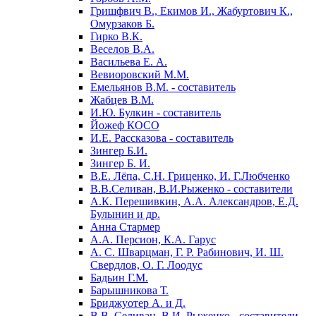
Гришфвич В., Екимов И., Жабуртович К.,
Омурзаков Б.
Гирко В.К.
Веселов В.А.
Васильева Е. А.
Вевиоровский М.М.
Емельянов В.М. - составитель
Жабцев В.М.
И.Ю. Булкин - составитель
Йожеф КОСО
И.Е. Рассказова - составитель
Зингер Б.И.
Зингер Б. И.
В.Е. Лёпа, С.Н. Гриценко, И. Г.Любченко
В.В.Селиван, В.И.Рыженко - составители
А.К. Перешивкин, А.А. Александров, Е.Д.
Булынин и др.
Анна Стармер
А.А. Персион, К.А. Гарус
А. С. Шварцман, Г. Р. Рабинович, И. Ш.
Свердлов, О. Г. Лоодус
Бадьин Г.М.
Барышникова Т.
Бриджуотер А. и Д.
В.В. Селиван, В.И. Рыженко - составители